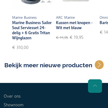
Marine Business
ARC Marine
Omni
Marine Business Sailor
Kussen met knopen -
Bari
Soul Serviesset 24-
Wit met blauw
€ 14
delig + 6 Gratis Tritan
€ 19,95
Wijnglazen
€ 44,95
€ 310,00
Bekijk meer nieuwe producten
Over ons
Showroom