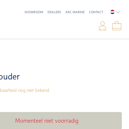
SHOWROOM
DEALERS
ARC MARINE
CONTACT
NEDERL
Inlo
Win
ouder
baarheid nog niet bekend
Momenteel niet voorradig