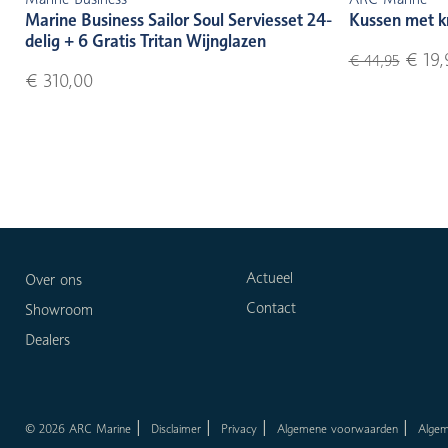
Marine Business Sailor Soul Serviesset 24-
Kussen met k
delig + 6 Gratis Tritan Wijnglazen
€ 19,
€ 44,95
€ 310,00
Actueel
Over ons
Contact
Showroom
Dealers
© 2026 ARC Marine
Disclaimer
Privacy
Algemene voorwaarden
Alge