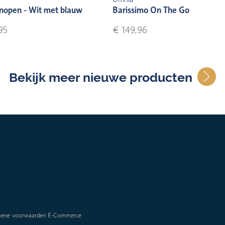
nopen - Wit met blauw
Barissimo On The Go
95
€ 149,96
Bekijk meer nieuwe producten
mene voorwaarden E-Commerce