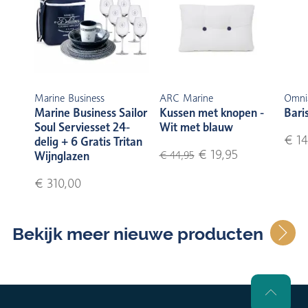
Marine Business
ARC Marine
Omni
Marine Business Sailor
Kussen met knopen -
Bari
Soul Serviesset 24-
Wit met blauw
€ 14
delig + 6 Gratis Tritan
€ 19,95
Wijnglazen
€ 44,95
€ 310,00
Bekijk meer nieuwe producten