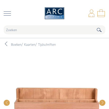
naar hoofdinhoud
Inl
Wi
Boeken/ Kaarten/ Tijdschriften