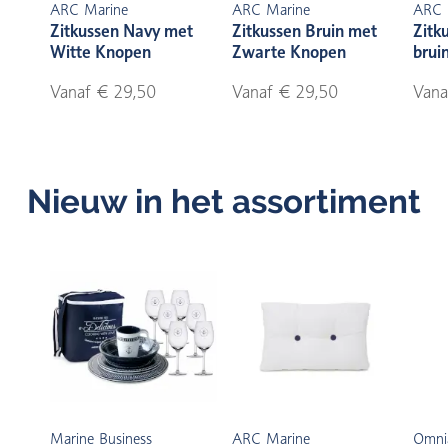
ARC Marine
ARC Marine
ARC 
Zitkussen Navy met
Zitkussen Bruin met
Zitk
Witte Knopen
Zwarte Knopen
brui
Vanaf € 29,50
Vanaf € 29,50
Vana
Nieuw in het assortiment
Marine Business
ARC Marine
Omni