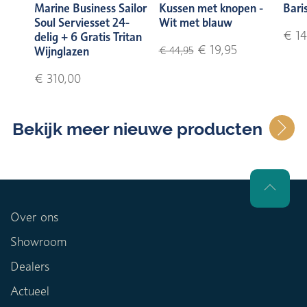
Marine Business Sailor
Kussen met knopen -
Bari
Soul Serviesset 24-
Wit met blauw
€ 14
delig + 6 Gratis Tritan
€ 19,95
Wijnglazen
€ 44,95
€ 310,00
Bekijk meer nieuwe producten
Over ons
Showroom
Dealers
Actueel