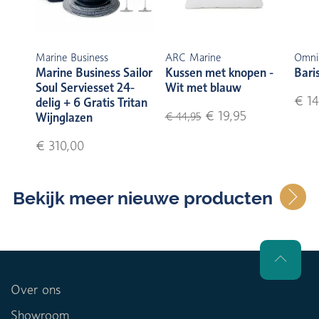
Marine Business
ARC Marine
Omni
Marine Business Sailor
Kussen met knopen -
Bari
Soul Serviesset 24-
Wit met blauw
€ 14
delig + 6 Gratis Tritan
€ 19,95
Wijnglazen
€ 44,95
€ 310,00
Bekijk meer nieuwe producten
Over ons
Showroom