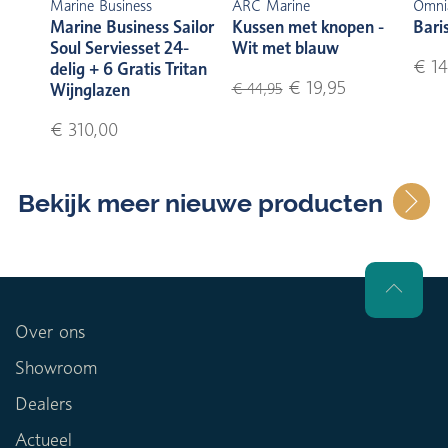
Marine Business
ARC Marine
Omni
Marine Business Sailor
Kussen met knopen -
Bari
Soul Serviesset 24-
Wit met blauw
€ 14
delig + 6 Gratis Tritan
€ 19,95
Wijnglazen
€ 44,95
€ 310,00
Bekijk meer nieuwe producten
Over ons
Showroom
Dealers
Actueel