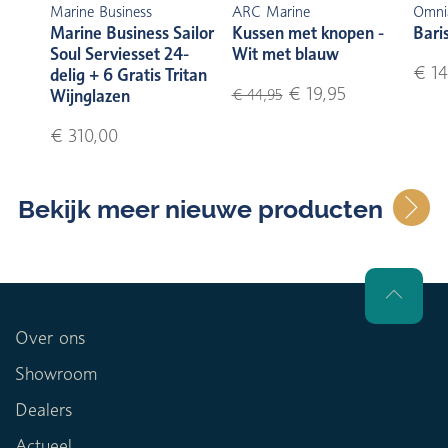
Marine Business
ARC Marine
Omni
Marine Business Sailor
Kussen met knopen -
Bari
Soul Serviesset 24-
Wit met blauw
€ 14
delig + 6 Gratis Tritan
€ 19,95
Wijnglazen
€ 44,95
€ 310,00
Bekijk meer nieuwe producten
Over ons
Showroom
Dealers
Actueel