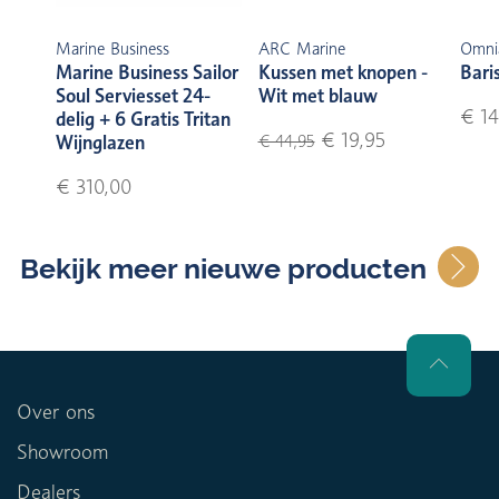
Marine Business
ARC Marine
Omni
Marine Business Sailor
Kussen met knopen -
Bari
Soul Serviesset 24-
Wit met blauw
€ 14
delig + 6 Gratis Tritan
€ 19,95
Wijnglazen
€ 44,95
€ 310,00
Bekijk meer nieuwe producten
Over ons
Showroom
Dealers