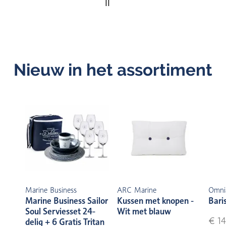
II
Nieuw in het assortiment
Marine Business
ARC Marine
Omni
Marine Business Sailor
Kussen met knopen -
Bari
Soul Serviesset 24-
Wit met blauw
€ 14
delig + 6 Gratis Tritan