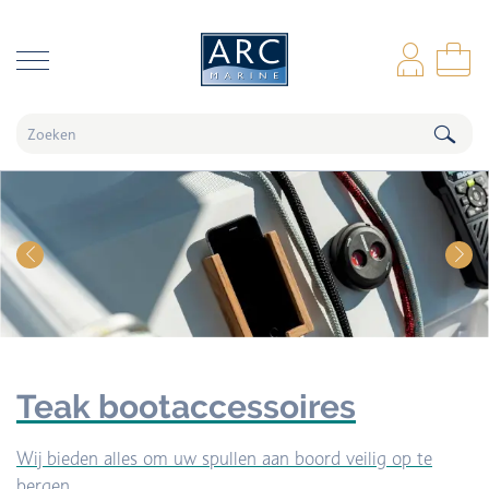
naar hoofdinhoud
Inl
Wi
Teak bootaccessoires
Wij bieden alles om uw spullen aan boord veilig op te
bergen.