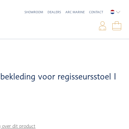
SHOWROOM
DEALERS
ARC MARINE
CONTACT
NEDERL
Inlo
Win
bekleding voor regisseursstoel I
g over dit product