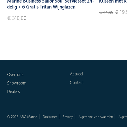
Marine Business Sailor Soul Serviesset 24-
Kussen met k
delig + 6 Gratis Tritan Wijnglazen
€ 19,
€ 44,95
€ 310,00
Actueel
Over ons
Contact
Showroom
Dealers
© 2026 ARC Marine
Disclaimer
Privacy
Algemene voorwaarden
Alge