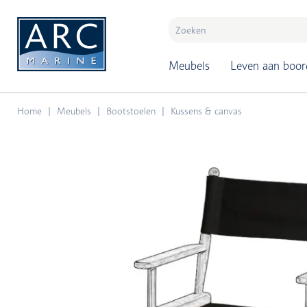
naar hoofdinhoud
Meubels
Leven aan boor
Home
Meubels
Bootstoelen
Kussens & canvas