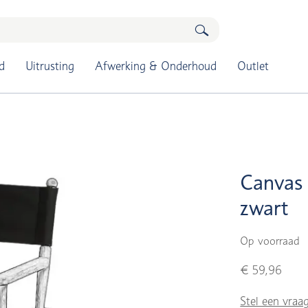
d
Uitrusting
Afwerking & Onderhoud
Outlet
Canvas 
zwart
Op voorraad
€ 59,96
Stel een vraa