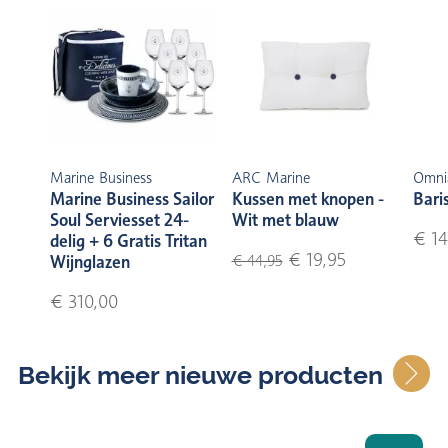
Marine Business
ARC Marine
Omni
Marine Business Sailor
Kussen met knopen -
Bari
Soul Serviesset 24-
Wit met blauw
€ 14
delig + 6 Gratis Tritan
€ 19,95
Wijnglazen
€ 44,95
€ 310,00
Bekijk meer nieuwe producten