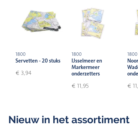
1800
1800
1800
Servetten - 20 stuks
IJsselmeer en
Noor
Markermeer
Wad
€ 3,94
onderzetters
onde
€ 11,95
€ 11
Nieuw in het assortiment