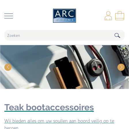
naar hoofdinhoud
Inl
Wi
Teak bootaccessoires
Wij bieden alles om uw spullen aan boord veilig op te
bergen.