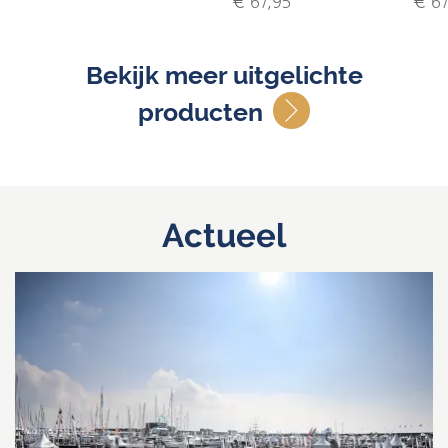
€ 67,95
€ 67
Bekijk meer uitgelichte
producten
Actueel