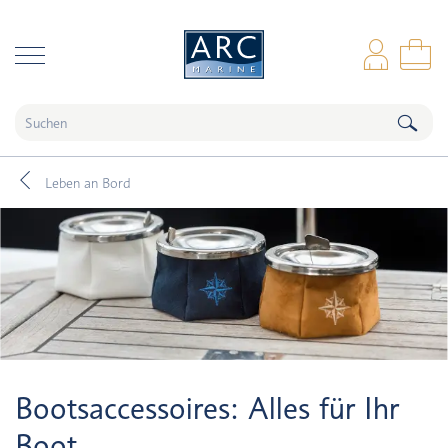
naar hoofdinhoud
Anm
Wa
Leben an Bord
Bootsaccessoires: Alles für Ihr
Boot