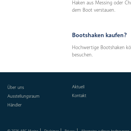
Haken aus Messing oder Chr
dem Boot verstauen.
Bootshaken kaufen?
Hochwertige Bootshaken kön
besuchen.
Aktuell
Über uns
Kontakt
Ausstellungsraum
Händler
© 2026 ARC Marine
Disclaimer
Privacy
Allgemeine auftrags bedingungen