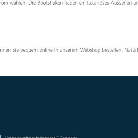
om wählen. Die Bootshaken haben ein luxuriöses Aussehen un
nen Sie bequem online in unserem Webshop bestellen. Natür
Allgemeine auftrags bedingungen E-Commerce