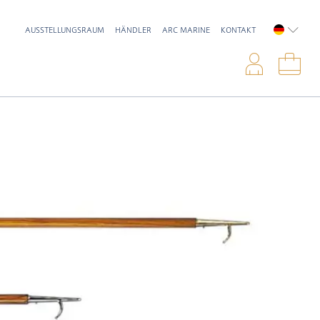
AUSSTELLUNGSRAUM
HÄNDLER
ARC MARINE
KONTAKT
DEUTSC
Anme
War