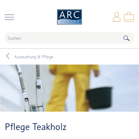
naar hoofdinhoud
Anm
Wa
Ausstattung & Pflege
Pflege Teakholz