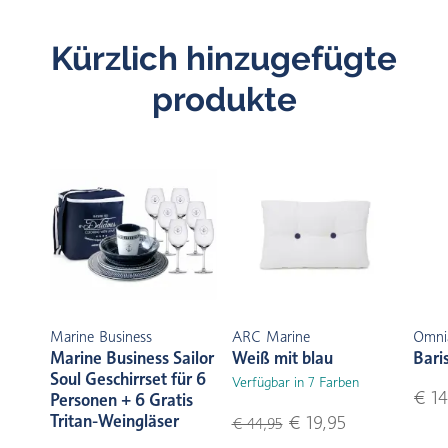
Kürzlich hinzugefügte
produkte
Marine Business
ARC Marine
Omni
Marine Business Sailor
Weiß mit blau
Bari
Soul Geschirrset für 6
Verfügbar in 7 Farben
€ 14
Personen + 6 Gratis
Tritan-Weingläser
€ 19,95
€ 44,95