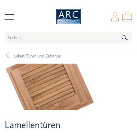
naar hoofdinhoud
Anm
Wa
Luken/Türen und Zubehör
Lamellentüren