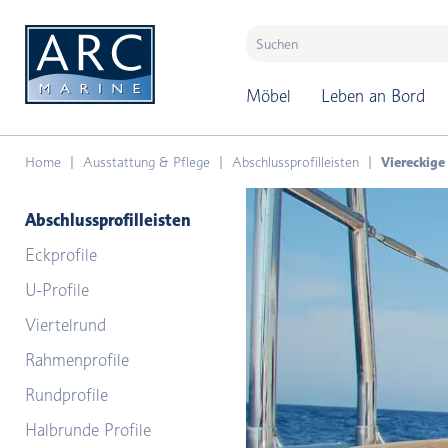
naar hoofdinhoud
Möbel
Leben an Bord
Home
Ausstattung & Pflege
Abschlussprofilleisten
Viereckige 
Abschlussprofilleisten
Eckprofile
U-Profile
Viertelrund
Rahmenprofile
Rundprofile
Halbrunde Profile