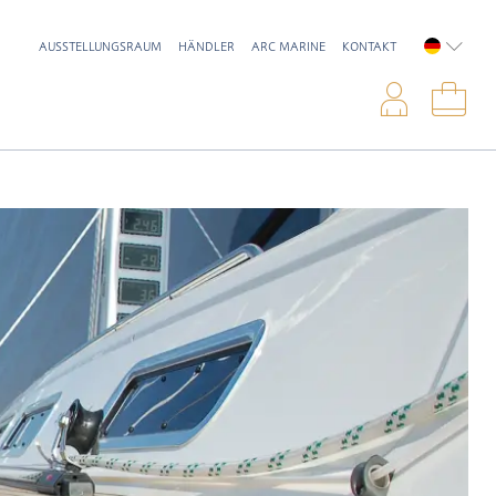
AUSSTELLUNGSRAUM
HÄNDLER
ARC MARINE
KONTAKT
DEUTSC
Anme
War