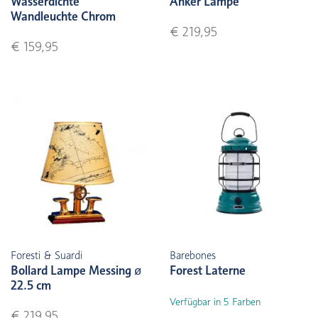
Wasserdichte
Anker Lampe
Wandleuchte Chrom
€ 219,95
€ 159,95
Foresti & Suardi
Barebones
Bollard Lampe Messing ø
Forest Laterne
22.5 cm
Verfügbar in 5 Farben
€ 219,95