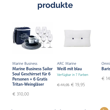
produkte
Marine Business
ARC Marine
Omni
Marine Business Sailor
Weiß mit blau
Bari
Soul Geschirrset für 6
Verfügbar in 7 Farben
€ 14
Personen + 6 Gratis
Tritan-Weingläser
€ 19,95
€ 44,95
€ 310,00