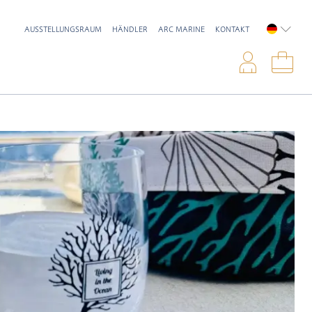
AUSSTELLUNGSRAUM
HÄNDLER
ARC MARINE
KONTAKT
DEUTSC
Anme
War