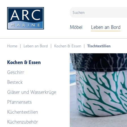
naar hoofdinhoud
Möbel
Leben an Bord
Home
Leben an Bord
Kochen & Essen
Tischtextilien
Kochen & Essen
Geschirr
Besteck
Gläser und Wasserkrüge
Pfannensets
Küchentextilien
Küchenzubehör