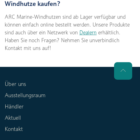
Windhutze kaufen?
ARC Marine-Windhutzen sind ab Lager verfügbar und
können einfach online bestellt werden. Unsere Produkte
sind auch über ein Netzwerk von
Dealern
erhältlich.
Haben Sie noch Fragen? Nehmen Sie unverbindlich
Kontakt mit uns auf!
Über uns
Ausstellungsraum
Händler
Aktuell
Kontakt