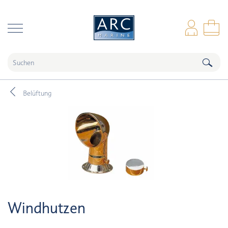
naar hoofdinhoud
Anm
Wa
Belüftung
Windhutzen