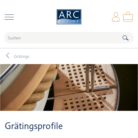
naar hoofdinhoud
Anm
Wa
Grätings
Grätingsprofile