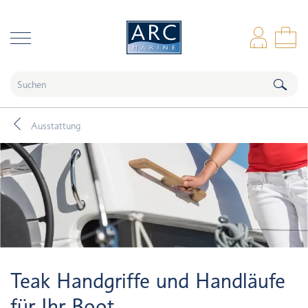
naar hoofdinhoud
Anm
Wa
Ausstattung
Teak Handgriffe und Handläufe
für Ihr Boot