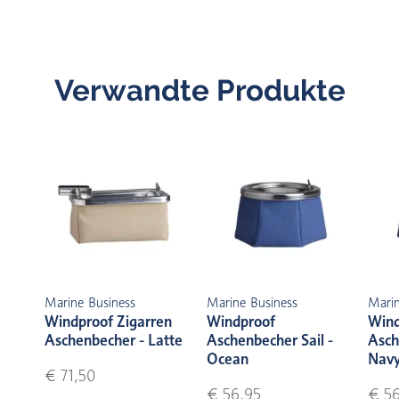
Verwandte Produkte
Marine Business
Marine Business
Marin
Windproof Zigarren
Windproof
Wind
Aschenbecher - Latte
Aschenbecher Sail -
Asch
Ocean
Nav
€ 71,50
€ 56,95
€ 56