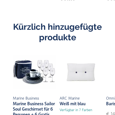
Kürzlich hinzugefügte
produkte
Marine Business
ARC Marine
Omni
Marine Business Sailor
Weiß mit blau
Bari
Soul Geschirrset für 6
Verfügbar in 7 Farben
€ 14
Personen + 6 Gratis