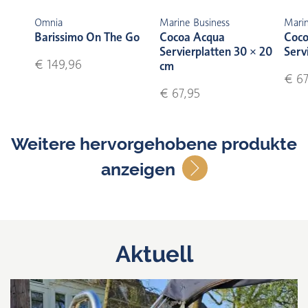
Omnia
Marine Business
Marin
Barissimo On The Go
Cocoa Acqua
Coco
Servierplatten 30 × 20
Serv
€ 149,96
cm
€ 67
€ 67,95
Weitere hervorgehobene produkte
anzeigen
Aktuell