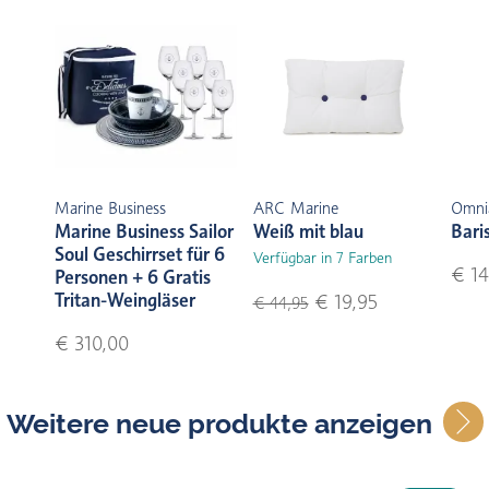
Marine Business
ARC Marine
Omni
Marine Business Sailor
Weiß mit blau
Bari
Soul Geschirrset für 6
Verfügbar in 7 Farben
€ 14
Personen + 6 Gratis
Tritan-Weingläser
€ 19,95
€ 44,95
€ 310,00
Weitere neue produkte anzeigen