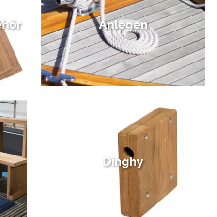
ehör
Anlegen
Dinghy