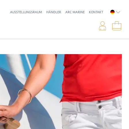
AUSSTELLUNGSRAUM
HÄNDLER
ARC MARINE
KONTAKT
DEUTSC
Anme
War