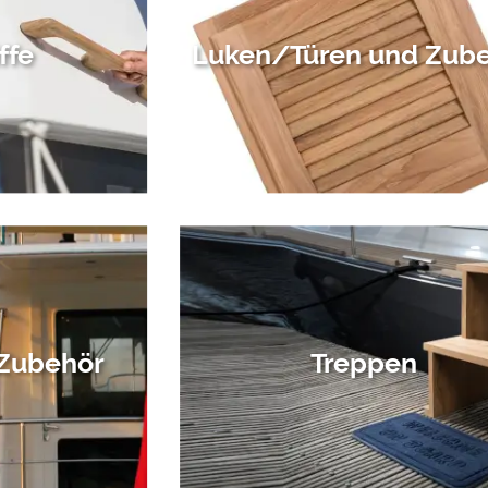
ffe
Luken/Türen und Zub
 Zubehör
Treppen