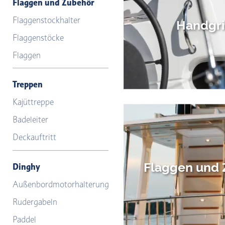
Flaggen und Zubehör
Flaggenstockhalter
Handgri
Flaggenstöcke
Flaggen
Treppen
Kajüttreppe
Badeleiter
Deckauftritt
Flaggen und
Dinghy
Außenbordmotorhalterung
Rudergabeln
Paddel