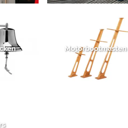
ocken
Motorbootmasten
rs