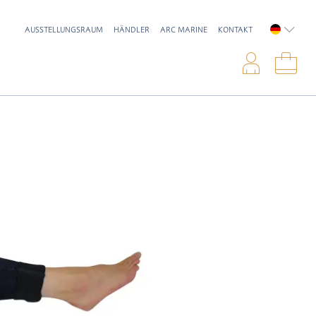
AUSSTELLUNGSRAUM
HÄNDLER
ARC MARINE
KONTAKT
DEUTSC
Anme
War