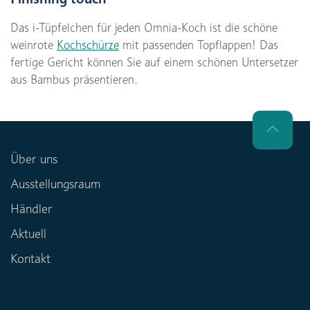
Das i-Tüpfelchen für jeden Omnia-Koch ist die schöne
weinrote
Kochschürze
mit passenden Topflappen! Das
fertige Gericht können Sie auf einem schönen Untersetzer
aus Bambus präsentieren.
Über uns
Ausstellungsraum
Händler
Aktuell
Kontakt