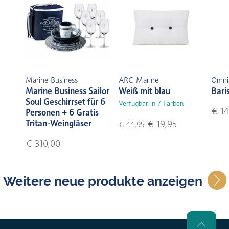
Marine Business
ARC Marine
Omni
Marine Business Sailor
Weiß mit blau
Bari
Soul Geschirrset für 6
Verfügbar in 7 Farben
€ 14
Personen + 6 Gratis
Tritan-Weingläser
€ 19,95
€ 44,95
€ 310,00
Weitere neue produkte anzeigen