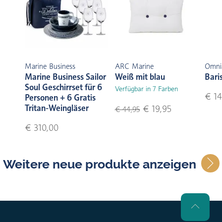
Marine Business
ARC Marine
Omni
Marine Business Sailor
Weiß mit blau
Bari
Soul Geschirrset für 6
Verfügbar in 7 Farben
€ 14
Personen + 6 Gratis
Tritan-Weingläser
€ 19,95
€ 44,95
€ 310,00
Weitere neue produkte anzeigen