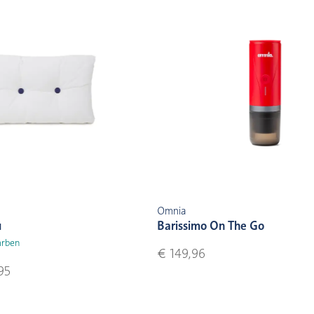
Omnia
u
Barissimo On The Go
arben
€ 149,96
95