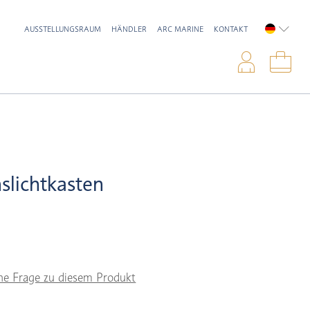
AUSSTELLUNGSRAUM
HÄNDLER
ARC MARINE
KONTAKT
DEUTSC
Anme
War
nslichtkasten
ne Frage zu diesem Produkt