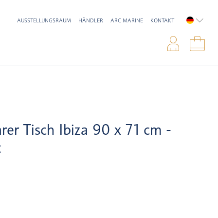
AUSSTELLUNGSRAUM
HÄNDLER
ARC MARINE
KONTAKT
DEUTSC
Anme
War
rer Tisch Ibiza 90 x 71 cm -
t