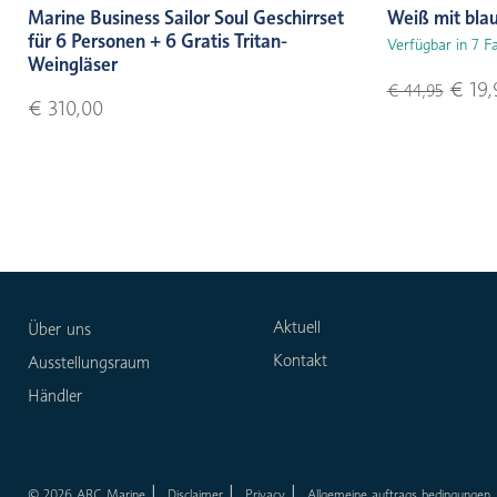
Marine Business Sailor Soul Geschirrset
Weiß mit bla
für 6 Personen + 6 Gratis Tritan-
Verfügbar in 7 F
Weingläser
€ 19,
€ 44,95
€ 310,00
Aktuell
Über uns
Kontakt
Ausstellungsraum
Händler
© 2026 ARC Marine
Disclaimer
Privacy
Allgemeine auftrags bedingungen