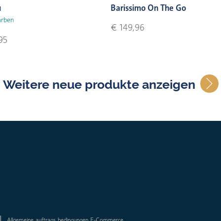
u
Barissimo On The Go
arben
€ 149,96
95
Weitere neue produkte anzeigen
Allgemeine auftrags bedingungen E-Commerce