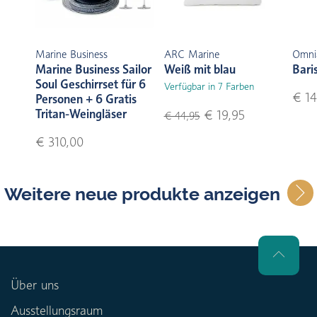
Marine Business
ARC Marine
Omni
Marine Business Sailor
Weiß mit blau
Bari
Soul Geschirrset für 6
Verfügbar in 7 Farben
€ 14
Personen + 6 Gratis
Tritan-Weingläser
€ 19,95
€ 44,95
€ 310,00
Weitere neue produkte anzeigen
Über uns
Ausstellungsraum