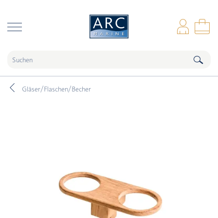
naar hoofdinhoud
Anm
Wa
Gläser/Flaschen/Becher