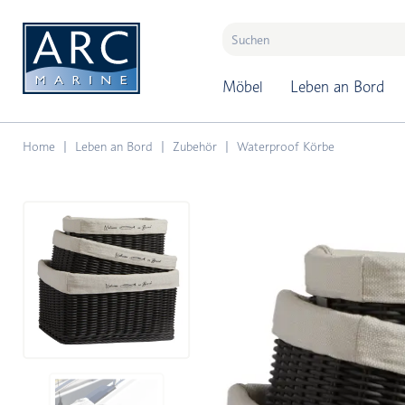
naar hoofdinhoud
Möbel
Leben an Bord
Home
Leben an Bord
Zubehör
Waterproof Körbe