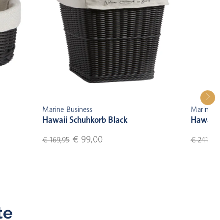
Marine Business
Marine B
Hawaii Schuhkorb Black
Hawaii 
€ 99,00
€ 169,95
€ 241,95
te