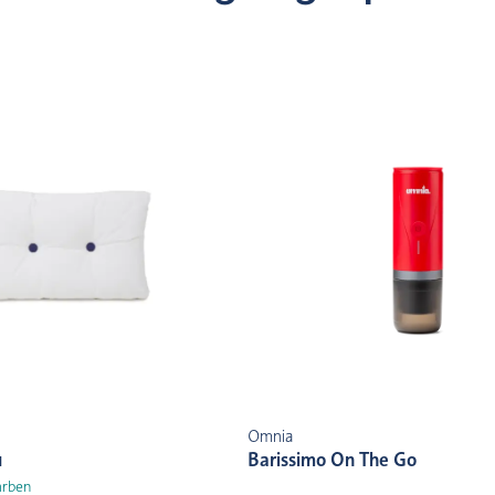
Omnia
u
Barissimo On The Go
arben