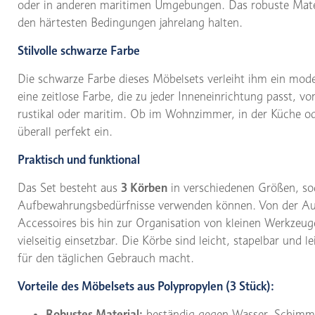
oder in anderen maritimen Umgebungen. Das robuste Materia
den härtesten Bedingungen jahrelang halten.
Stilvolle schwarze Farbe
Die schwarze Farbe dieses Möbelsets verleiht ihm ein mode
eine zeitlose Farbe, die zu jeder Inneneinrichtung passt, v
rustikal oder maritim. Ob im Wohnzimmer, in der Küche o
überall perfekt ein.
Praktisch und funktional
Das Set besteht aus
3 Körben
in verschiedenen Größen, sod
Aufbewahrungsbedürfnisse verwenden können. Von der Au
Accessoires bis hin zur Organisation von kleinen Werkzeu
vielseitig einsetzbar. Die Körbe sind leicht, stapelbar und l
für den täglichen Gebrauch macht.
Vorteile des Möbelsets aus Polypropylen (3 Stück):
Robustes Material:
beständig gegen Wasser, Schimme