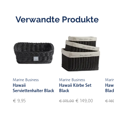
Verwandte Produkte
Marine Business
Marine Business
Marin
Hawaii
Hawaii Körbe Set
Hawa
Serviettenhalter Black
Black
Blac
€ 9,95
€ 149,00
€ 315,00
€ 169