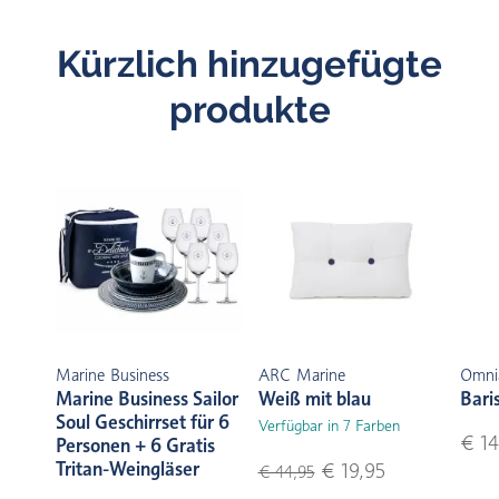
Kürzlich hinzugefügte
produkte
Marine Business
ARC Marine
Omni
Marine Business Sailor
Weiß mit blau
Bari
Soul Geschirrset für 6
Verfügbar in 7 Farben
€ 14
Personen + 6 Gratis
Tritan-Weingläser
€ 19,95
€ 44,95