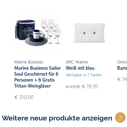
Marine Business
ARC Marine
Omni
Marine Business Sailor
Weiß mit blau
Bari
Soul Geschirrset für 6
Verfügbar in 7 Farben
€ 14
Personen + 6 Gratis
Tritan-Weingläser
€ 19,95
€ 44,95
€ 310,00
Weitere neue produkte anzeigen