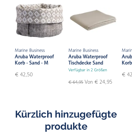
Marine Business
Marine Business
Marin
Aruba Waterproof
Aruba Waterproof
Arub
Korb - Sand - M
Tischdecke Sand
Korb
Verfügbar in 2 Größen
€ 42,50
€ 42
Von € 24,95
€ 64,95
Kürzlich hinzugefügte
produkte