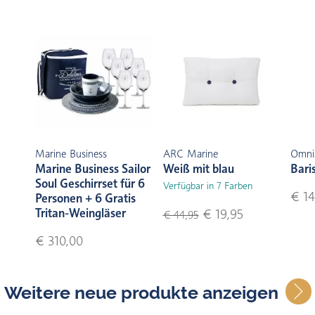
Marine Business
ARC Marine
Omni
Marine Business Sailor
Weiß mit blau
Bari
Soul Geschirrset für 6
Verfügbar in 7 Farben
€ 14
Personen + 6 Gratis
Tritan-Weingläser
€ 19,95
€ 44,95
€ 310,00
Weitere neue produkte anzeigen