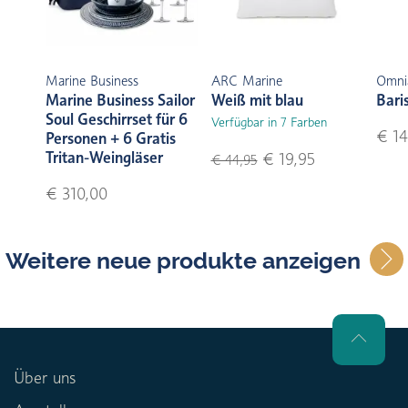
Marine Business
ARC Marine
Omni
Marine Business Sailor
Weiß mit blau
Bari
Soul Geschirrset für 6
Verfügbar in 7 Farben
€ 14
Personen + 6 Gratis
Tritan-Weingläser
€ 19,95
€ 44,95
€ 310,00
Weitere neue produkte anzeigen
Über uns