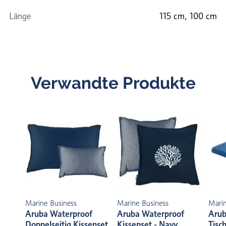
Länge
115 cm, 100 cm
Verwandte Produkte
Marine Business
Marine Business
Marin
Aruba Waterproof
Aruba Waterproof
Arub
Doppelseitig Kissenset
Kissenset - Navy
Tisc