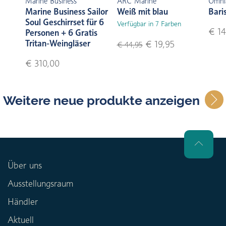
Marine Business
ARC Marine
Omni
Marine Business Sailor
Weiß mit blau
Bari
Soul Geschirrset für 6
Verfügbar in 7 Farben
€ 14
Personen + 6 Gratis
Tritan-Weingläser
€ 19,95
€ 44,95
€ 310,00
Weitere neue produkte anzeigen
Über uns
Ausstellungsraum
Händler
Aktuell