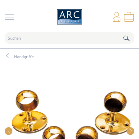
naar hoofdinhoud
Anm
Wa
Handgriffe