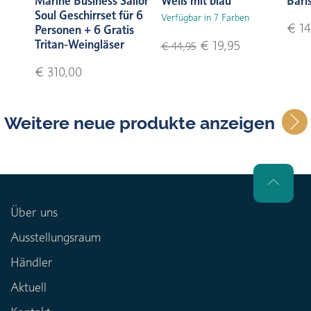
Marine Business Sailor
Weiß mit blau
Bari
Soul Geschirrset für 6
Verfügbar in 7 Farben
€ 14
Personen + 6 Gratis
Tritan-Weingläser
€ 19,95
€ 44,95
€ 310,00
Weitere neue produkte anzeigen
Über uns
Ausstellungsraum
Händler
Aktuell