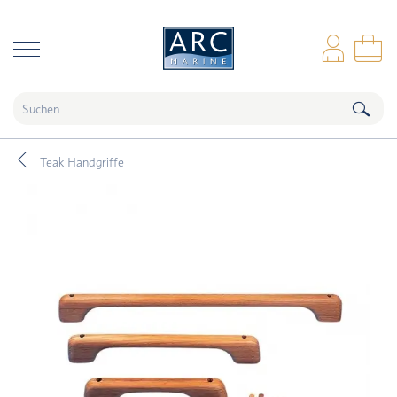
naar hoofdinhoud
Anm
Wa
Teak Handgriffe