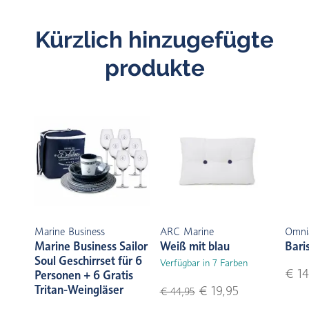
Kürzlich hinzugefügte
produkte
Marine Business
ARC Marine
Omni
Marine Business Sailor
Weiß mit blau
Bari
Soul Geschirrset für 6
Verfügbar in 7 Farben
€ 14
Personen + 6 Gratis
Tritan-Weingläser
€ 19,95
€ 44,95