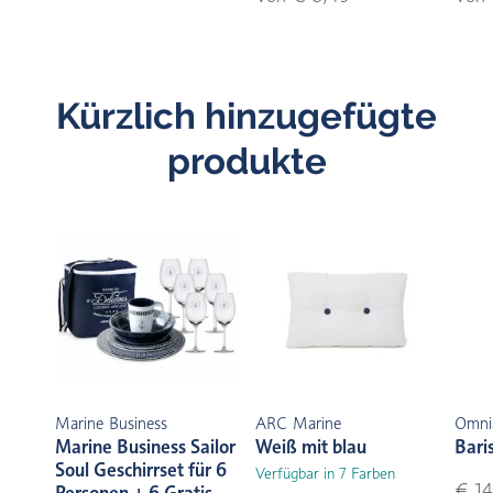
Kürzlich hinzugefügte
produkte
Marine Business
ARC Marine
Omni
Marine Business Sailor
Weiß mit blau
Bari
Soul Geschirrset für 6
Verfügbar in 7 Farben
€ 14
Personen + 6 Gratis