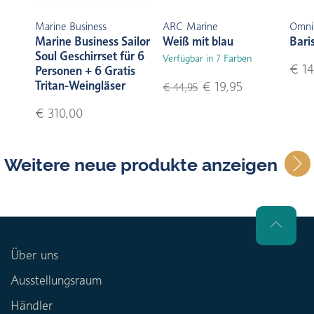
Marine Business
ARC Marine
Omni
Marine Business Sailor
Weiß mit blau
Bari
Soul Geschirrset für 6
Verfügbar in 7 Farben
€ 14
Personen + 6 Gratis
Tritan-Weingläser
€ 19,95
€ 44,95
€ 310,00
Weitere neue produkte anzeigen
Über uns
Ausstellungsraum
Händler