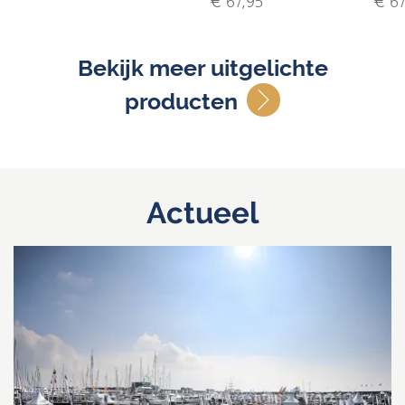
€ 67,95
€ 67
Bekijk meer uitgelichte
producten
Actueel