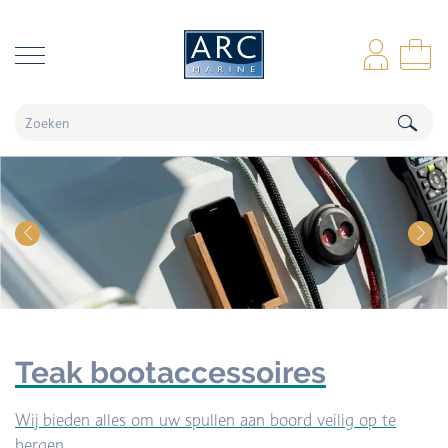
naar hoofdinhoud
Inl
Wi
Teak bootaccessoires
Wij bieden alles om uw spullen aan boord veilig op te
bergen.