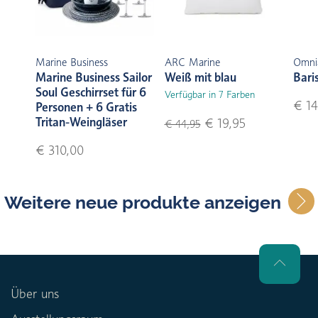
Marine Business
ARC Marine
Omni
Marine Business Sailor
Weiß mit blau
Bari
Soul Geschirrset für 6
Verfügbar in 7 Farben
€ 14
Personen + 6 Gratis
Tritan-Weingläser
€ 19,95
€ 44,95
€ 310,00
Weitere neue produkte anzeigen
Über uns