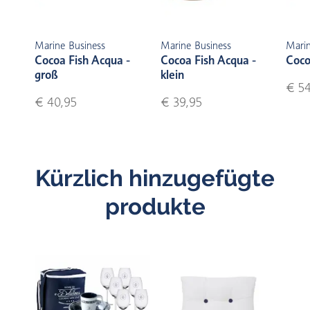
Marine Business
Marine Business
Marin
Cocoa Fish Acqua -
Cocoa Fish Acqua -
Coco
groß
klein
€ 54
€ 40,95
€ 39,95
Kürzlich hinzugefügte
produkte