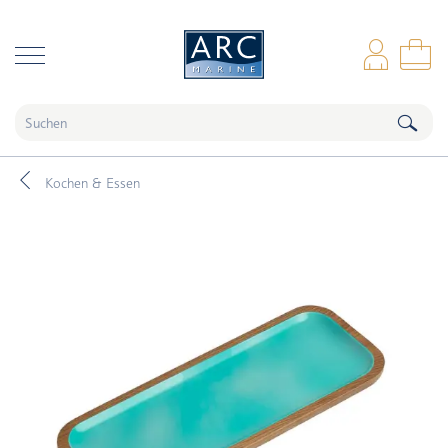
naar hoofdinhoud
Anm
Wa
Kochen & Essen